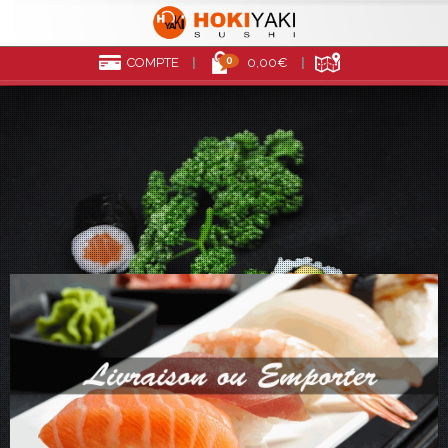
0
COMPTE
0,00€