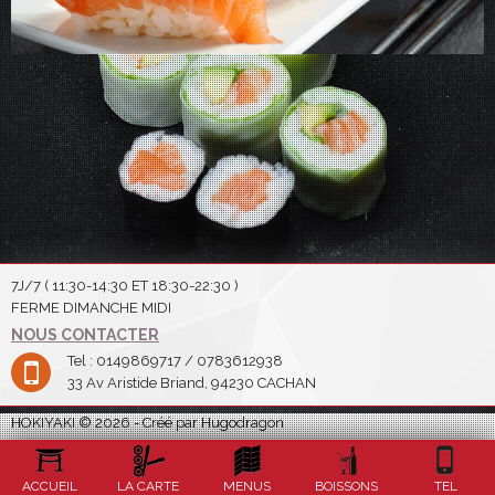
7J/7 ( 11:30-14:30 ET 18:30-22:30 )
FERME DIMANCHE MIDI
NOUS CONTACTER
Tel : 0149869717 / 0783612938
33 Av Aristide Briand, 94230 CACHAN
HOKIYAKI © 2026 - Créé par Hugodragon
ACCUEIL
LA CARTE
MENUS
BOISSONS
TEL