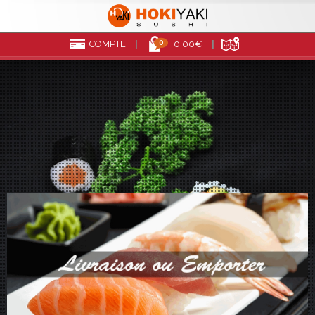
0
COMPTE
0,00€