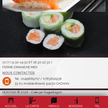
7J/7 ( 11:30-14:30 ET 18:30-22:30 )
FERME DIMANCHE MIDI
NOUS CONTACTER
Tel : 0149869717 / 0783612938
33 Av Aristide Briand, 94230 CACHAN
HOKIYAKI © 2026 - Créé par Hugodragon
ACCUEIL
LA CARTE
MENUS
BOISSONS
TEL