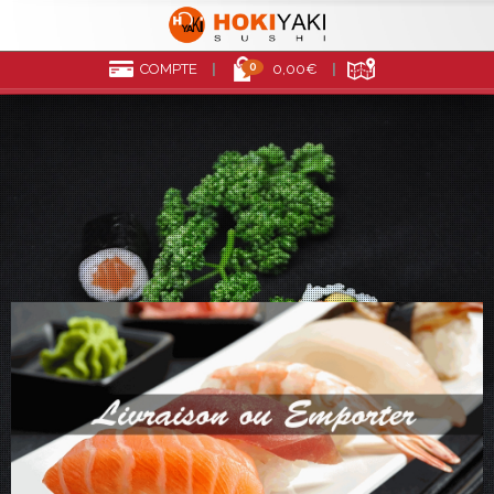
0
COMPTE
0,00€