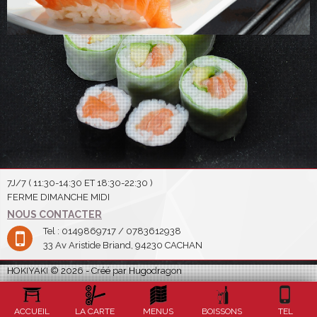
7J/7 ( 11:30-14:30 ET 18:30-22:30 )
FERME DIMANCHE MIDI
NOUS CONTACTER
Tel : 0149869717 / 0783612938
33 Av Aristide Briand, 94230 CACHAN
HOKIYAKI © 2026 - Créé par Hugodragon
ACCUEIL
LA CARTE
MENUS
BOISSONS
TEL