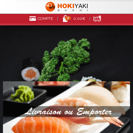
0
COMPTE
0,00€