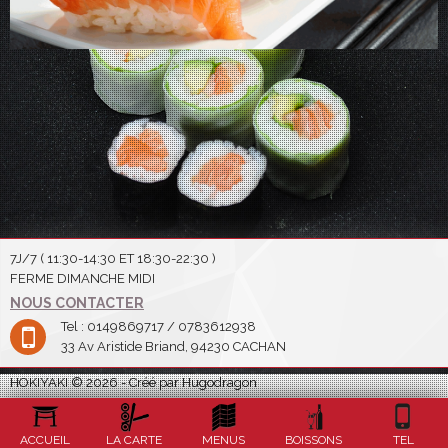
7J/7 ( 11:30-14:30 ET 18:30-22:30 )
FERME DIMANCHE MIDI
NOUS CONTACTER
Tel : 0149869717 / 0783612938
33 Av Aristide Briand, 94230 CACHAN
HOKIYAKI © 2026 - Créé par Hugodragon
ACCUEIL
LA CARTE
MENUS
BOISSONS
TEL